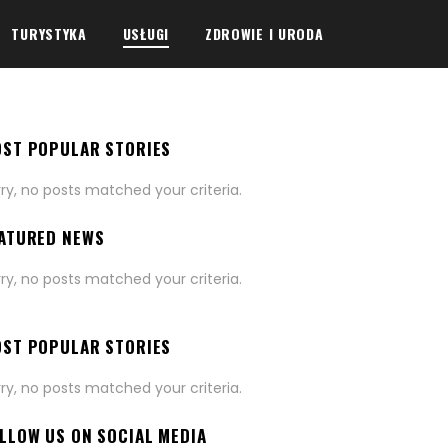
TURYSTYKA
USŁUGI
ZDROWIE I URODA
ST POPULAR STORIES
rry, no posts matched your criteria.
ATURED NEWS
rry, no posts matched your criteria.
ST POPULAR STORIES
rry, no posts matched your criteria.
LLOW US ON SOCIAL MEDIA