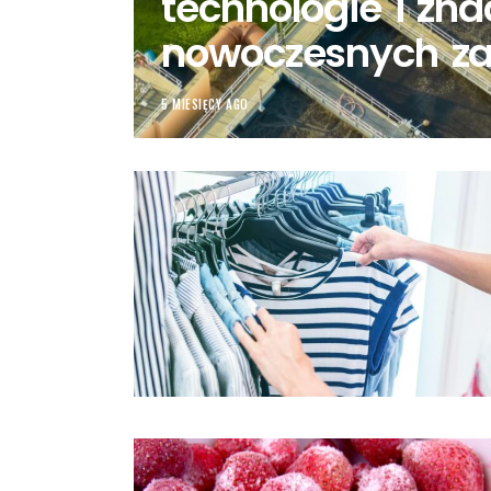
technologie i zna
nowoczesnych z
5 MIESIĘCY AGO