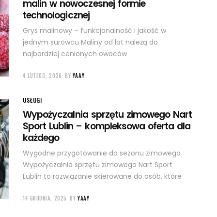
malin w nowoczesnej formie
technologicznej
Grys malinowy – funkcjonalność i jakość w
jednym surowcu Maliny od lat należą do
najbardziej cenionych owoców
4 LUTEGO, 2026
BY
YAAY
USŁUGI
Wypożyczalnia sprzętu zimowego Nart
Sport Lublin – kompleksowa oferta dla
każdego
Wygodne przygotowanie do sezonu zimowego
Wypożyczalnia sprzętu zimowego Nart Sport
Lublin to rozwiązanie skierowane do osób, które
14 GRUDNIA, 2025
BY
YAAY