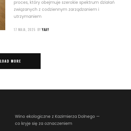
proces, który obejmuje szerokie spektrum działań
związanych z codziennym zarządzaniem i
utrzymaniem
17 MAJA, 2025
BY
YAAY
LOAD MORE
Wino ekologiczne z Kazimierza Dolnego —
co kryje się za oznaczeniem