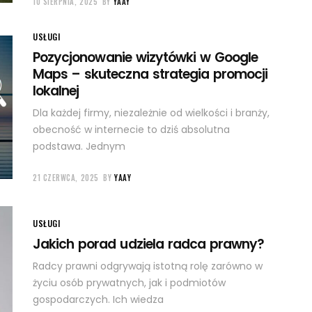
10 SIERPNIA, 2025
BY
YAAY
USŁUGI
Pozycjonowanie wizytówki w Google
Maps – skuteczna strategia promocji
lokalnej
Dla każdej firmy, niezależnie od wielkości i branży,
obecność w internecie to dziś absolutna
podstawa. Jednym
21 CZERWCA, 2025
BY
YAAY
USŁUGI
Jakich porad udziela radca prawny?
Radcy prawni odgrywają istotną rolę zarówno w
życiu osób prywatnych, jak i podmiotów
gospodarczych. Ich wiedza