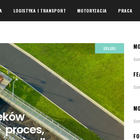
A
LOGISTYKA I TRANSPORT
MOTORYZACJA
PRACA
MO
USŁUGI
So
FE
So
MO
ieków
So
 proces,
FO