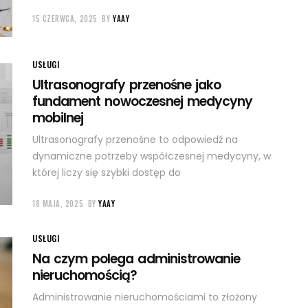
15 CZERWCA, 2025
BY
YAAY
USŁUGI
Ultrasonografy przenośne jako
fundament nowoczesnej medycyny
mobilnej
Ultrasonografy przenośne to odpowiedź na
dynamiczne potrzeby współczesnej medycyny, w
której liczy się szybki dostęp do
18 MAJA, 2025
BY
YAAY
USŁUGI
Na czym polega administrowanie
nieruchomością?
Administrowanie nieruchomościami to złożony