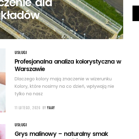
czenie dla
akładów
USŁUGI
Profesjonalna analiza kolorystyczna w
Warszawie
Dlaczego kolory mają znaczenie w wizerunku
Kolory, które nosimy na co dzień, wpływają nie
tylko na nasz
11 LUTEGO, 2026
BY
YAAY
USŁUGI
Grys malinowy – naturalny smak