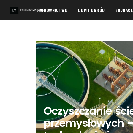
BUDOWNICTWO
DOM I OGRÓD
EDUKACJ
Oczyszczanie śc
przemysłowych –