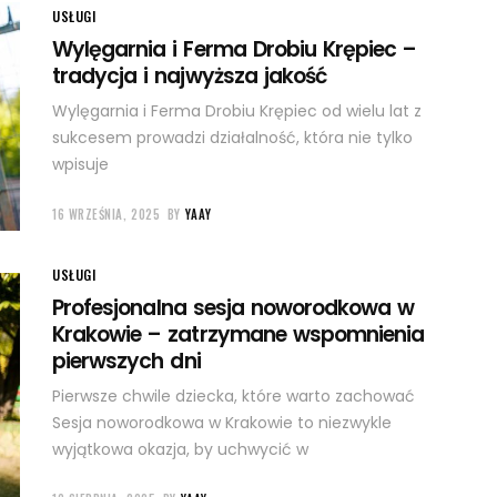
USŁUGI
Wylęgarnia i Ferma Drobiu Krępiec –
tradycja i najwyższa jakość
Wylęgarnia i Ferma Drobiu Krępiec od wielu lat z
sukcesem prowadzi działalność, która nie tylko
wpisuje
16 WRZEŚNIA, 2025
BY
YAAY
USŁUGI
Profesjonalna sesja noworodkowa w
Krakowie – zatrzymane wspomnienia
pierwszych dni
Pierwsze chwile dziecka, które warto zachować
Sesja noworodkowa w Krakowie to niezwykle
wyjątkowa okazja, by uchwycić w