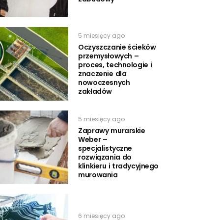
5 miesięcy ago
Oczyszczanie ścieków
przemysłowych –
proces, technologie i
znaczenie dla
nowoczesnych
zakładów
5 miesięcy ago
Zaprawy murarskie
Weber –
specjalistyczne
rozwiązania do
klinkieru i tradycyjnego
murowania
6 miesięcy ago