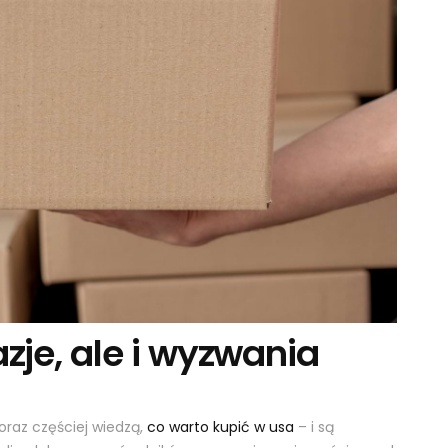
zje, ale i wyzwania
oraz częściej wiedzą,
co warto kupić w usa
– i są