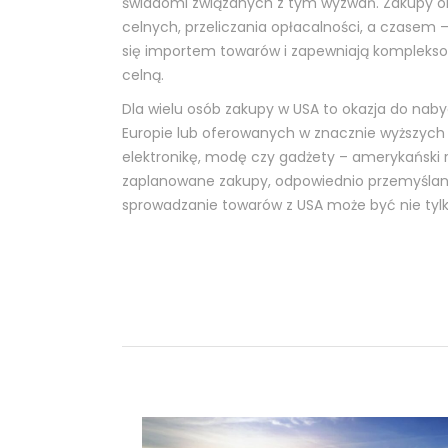
świadomi związanych z tym wyzwań. Zakupy on
celnych, przeliczania opłacalności, a czasem – 
się importem towarów i zapewniają kompleksow
celną.
Dla wielu osób zakupy w USA to okazja do naby
Europie lub oferowanych w znacznie wyższych 
elektronikę, modę czy gadżety – amerykański ry
zaplanowane zakupy, odpowiednio przemyślany
sprowadzanie towarów z USA może być nie tylko