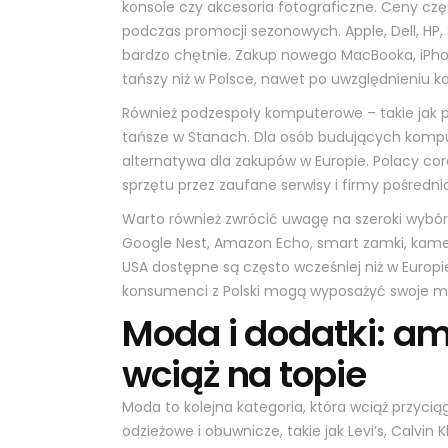
konsole czy akcesoria fotograficzne. Ceny częs
podczas promocji sezonowych. Apple, Dell, HP, S
bardzo chętnie. Zakup nowego MacBooka, iPho
tańszy niż w Polsce, nawet po uwzględnieniu ko
Również podzespoły komputerowe – takie jak p
tańsze w Stanach. Dla osób budujących kompute
alternatywa dla zakupów w Europie. Polacy cor
sprzętu przez zaufane serwisy i firmy pośredn
Warto również zwrócić uwagę na szeroki wybór
Google Nest, Amazon Echo, smart zamki, kame
USA dostępne są często wcześniej niż w Europie
konsumenci z Polski mogą wyposażyć swoje mi
Moda i dodatki: a
wciąż na topie
Moda to kolejna kategoria, która wciąż przyc
odzieżowe i obuwnicze, takie jak Levi’s, Calvin 