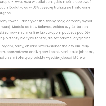
 Europie – zwłaszcza w outletach, gdzie można upolować
pach. Dodatkowo w USA częściej trafiają się limitowane
stępne.
żądany towar – amerykańskie sklepy mają ogromny wybór
 wersji. Modele od New Balance, Adidas czy Air Jordan
ięki zamówieniom online lub zakupom podczas podróży
o rzeczy nie tylko tańsze, ale też bardziej oryginalne.
zegarki, torby, okulary przeciwsłoneczne czy biżuterię.
 poprzedzone analizą cen i opinii. Marki takie jak Fossil,
faniem i oferują produkty wysokiej jakości, które w