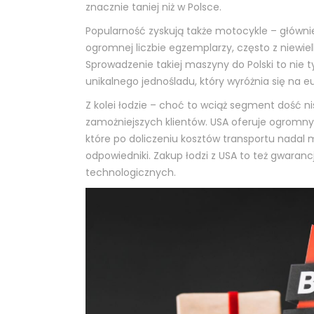
znacznie taniej niż w Polsce.
Popularność zyskują także motocykle – główni
ogromnej liczbie egzemplarzy, często z niewie
Sprowadzenie takiej maszyny do Polski to nie t
unikalnego jednośladu, który wyróżnia się na e
Z kolei łodzie – choć to wciąż segment dość 
zamożniejszych klientów. USA oferuje ogromny
które po doliczeniu kosztów transportu nadal m
odpowiedniki. Zakup łodzi z USA to też gwaran
technologicznych.