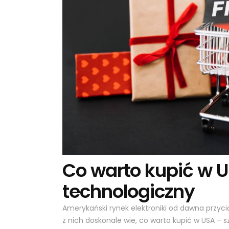
Co warto kupić w US
technologiczny
Amerykański rynek elektroniki od dawna przyc
z nich doskonale wie, co warto kupić w USA – s