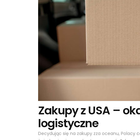
Zakupy z USA – oka
logistyczne
Decydując się na zakupy zza oceanu, Polacy c