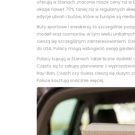
oferują w Stanach znacznie niższe ceny niż w
okazje nawet 70% taniej niż w regularnych skle
edycje ubrań i butów, które w Europie są niedo
Buty sportowe i sneakersy to szczególnie po
modeli oraz rozmiarów, w tym wielu unikalnych
cieszą się szczególnym zainteresowaniem. Dz
do USA, Polacy mogą wzbogacić swoją garderobę 
Polacy kupują w Stanach także liczne dodatki – 
Często są to zakupy planowane z wyprzedzeniem,
Ray-Ban, Coach czy Guess cieszą się dużym zau
Polsce kosztują znacznie więcej.