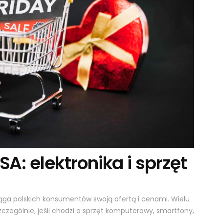
A: elektronika i sprzęt
iąga polskich konsumentów swoją ofertą i cenami. Wielu
zczególnie, jeśli chodzi o sprzęt komputerowy, smartfony,