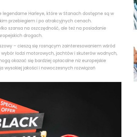
e legendarne Harleye, które w Stanach dostępne są w
lkim przebiegiem i po atrakcyjnych cenach.
ylko szansa na oszczędność, ale też na posiadanie
uropejskich drogach.
niszowy – cieszą się rosnącym zainteresowaniem wśród
 wybór łodzi motorowych, jachtów i skuterów wodnych,
ogą okazać się bardziej opłacalne niż europejskie
cja wysokiej jakości i nowoczesnych rozwiązań