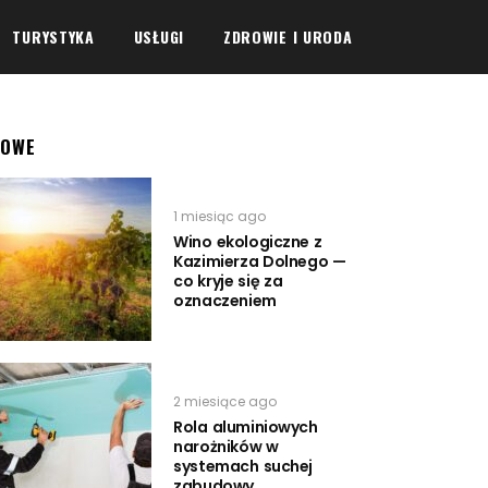
TURYSTYKA
USŁUGI
ZDROWIE I URODA
NOWE
1 miesiąc ago
Wino ekologiczne z
Kazimierza Dolnego —
co kryje się za
oznaczeniem
2 miesiące ago
Rola aluminiowych
narożników w
systemach suchej
zabudowy