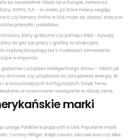
to są zauważalnie niższe niż w Europie, zwłaszcza
ony, GoPro, DJI – to marki, po które Polacy sięgają
ne’a czy kamery GoPro w USA może się okazać znacznie
sztów przesyłki i podatków.
rocesory, karty graficzne czy pamięci RAM – bywają
ry do gier lub pracy z grafiką to atrakcyjna
az częściej korzystają też z możliwości zamawiania
iczące w imporcie.
 gadżetów i urządzeń inteligentnego domu – takich jak
ry domowe czy urządzenia do zarządzania energią. W
 i w korzystniejszych konfiguracjach. Dzięki temu
eszkania w nowoczesne rozwiązania w niższej cenie.
merykańskie marki
iąga uwagę Polaków kupujących w USA. Popularne marki
Klein, Tommy Hilfiger, Ralph Lauren, Michael Kors czy Nike,