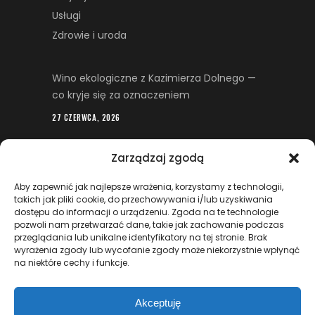
Usługi
Zdrowie i uroda
Wino ekologiczne z Kazimierza Dolnego —
co kryje się za oznaczeniem
27 CZERWCA, 2026
Rola aluminiowych narożników w
Zarządzaj zgodą
systemach suchej zabudowy
Aby zapewnić jak najlepsze wrażenia, korzystamy z technologii,
28 MAJA, 2026
takich jak pliki cookie, do przechowywania i/lub uzyskiwania
dostępu do informacji o urządzeniu. Zgoda na te technologie
Oczyszczanie ścieków przemysłowych –
pozwoli nam przetwarzać dane, takie jak zachowanie podczas
proces, technologie i znaczenie dla
przeglądania lub unikalne identyfikatory na tej stronie. Brak
nowoczesnych zakładów
wyrażenia zgody lub wycofanie zgody może niekorzystnie wpłynąć
na niektóre cechy i funkcje.
2 MARCA, 2026
Akceptuję