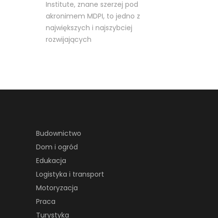
Institute, znane szerzej pod
akronimem MDPI, to jedno z
największych i najszybciej
rozwijających
Budownictwo
Dom i ogród
Edukacja
Logistyka i transport
Motoryzacja
Praca
Turystyka